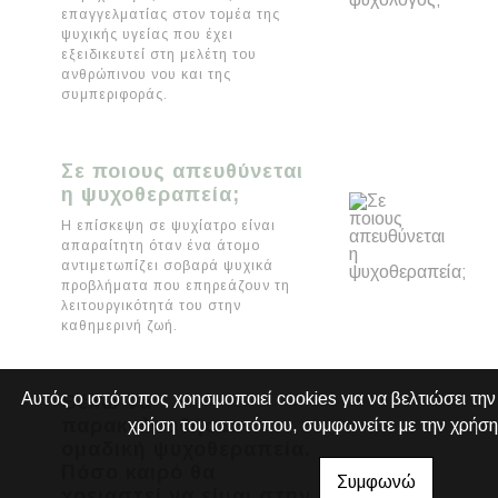
επαγγελματίας στον τομέα της
ψυχικής υγείας που έχει
εξειδικευτεί στη μελέτη του
ανθρώπινου νου και της
συμπεριφοράς.
Σε ποιους απευθύνεται
η ψυχοθεραπεία;
Η επίσκεψη σε ψυχίατρο είναι
απαραίτητη όταν ένα άτομο
αντιμετωπίζει σοβαρά ψυχικά
προβλήματα που επηρεάζουν τη
λειτουργικότητά του στην
καθημερινή ζωή.
Αυτός ο ιστότοπος χρησιμοποιεί cookies για να βελτιώσει την
Θέλω να
παρακολουθήσω
χρήση του ιστοτόπου, συμφωνείτε με την χρήση
ομαδική ψυχοθεραπεία.
Πόσο καιρό θα
Συμφωνώ
χρειαστεί να είμαι στην